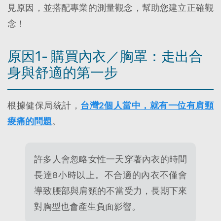
見原因，並搭配專業的測量觀念，幫助您建立正確觀
念！
原因1- 購買內衣／胸罩：走出合
身與舒適的第一步
根據健保局統計，
台灣2個人當中，就有一位有肩頸
痠痛的問題
。
許多人會忽略女性一天穿著內衣的時間
長達8小時以上。不合適的內衣不僅會
導致腰部與肩頸的不當受力，長期下來
對胸型也會產生負面影響。