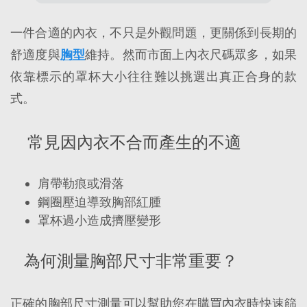
一件合適的內衣，不只是外觀問題，更關係到長期的
舒適度與
胸型
維持。然而市面上內衣尺碼眾多，如果
依靠標示的罩杯大小往往難以挑選出真正合身的款
式。
常見因內衣不合而產生的不適
肩帶勒痕或滑落
鋼圈壓迫導致胸部紅腫
罩杯過小造成擠壓變形
為何測量胸部尺寸非常重要？
正確的胸部尺寸測量可以幫助您在購買內衣時快速篩