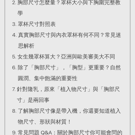
胸部尺寸怎麼量？罩杯大小與下胸圍完整教
學
罩杯尺寸對照表
真實胸部尺寸與內衣罩杯有何不同？常見迷
思解析
女生幾罩杯算大？亞洲與歐美審美大不同
除了「胸部尺寸」，「胸型」更重要？自然
圓潤、集中飽滿的重要性
針對隆乳，原來「植入物尺寸」與「胸部尺
寸」是兩回事
了解胸部尺寸像是帶入機，你還要知道植入
物尺寸、形狀與材質！
常見問題 Q&A：關於胸部尺寸你可能會問的