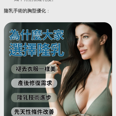
隆乳手術的胸型優化
：