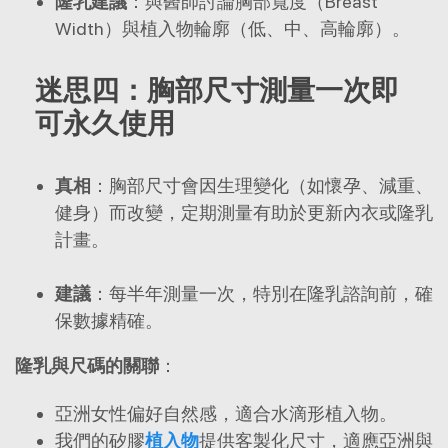
隆乳建議
：與醫師討論胸部寬度（Breast
Width）與植入物輪廓（低、中、高輪廓）。
迷思四：胸部尺寸測量一次即
可永久使用
真相
：胸部尺寸會因生理變化（如懷孕、減重、
健身）而改變，定期測量有助於更新內衣或隆乳
計畫。
建議
：每半年測量一次，特別在隆乳諮詢前，確
保數據精確。
隆乳與尺碼的關聯
：
亞洲女性偏好自然感，適合水滴形植入物。
我們的矽膠
植入物
提供客製化尺寸，適應亞洲與