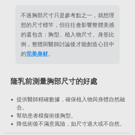
不過胸部尺寸只是參考點之一，就想理
想的尺寸標竿，但往往會影響整體美感
的還包含：胸型、植入物尺寸、身形比
例，整體與醫師討論後才能創造心目中
的
完美身材
。
隆乳前測量胸部尺寸的好處
提供醫師精確數據，確保植入物與身體自然融
合。
幫助患者模擬術後胸型。
降低術後不滿意風險，如尺寸過大或不自然。