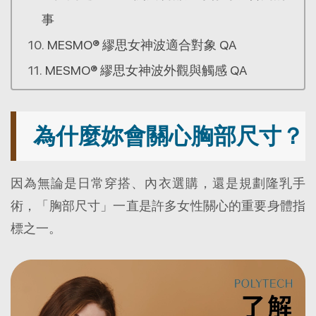
事
MESMO® 繆思女神波適合對象 QA
MESMO® 繆思女神波外觀與觸感 QA
為什麼妳會關心胸部尺寸？
因為無論是日常穿搭、內衣選購，還是規劃隆乳手
術，「胸部尺寸」一直是許多女性關心的重要身體指
標之一。