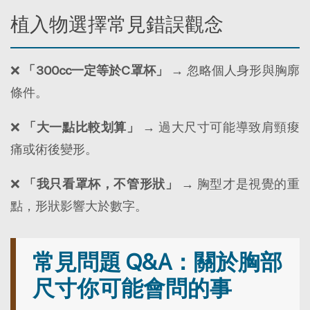
植入物選擇常見錯誤觀念
❌
「300cc一定等於C罩杯」
→ 忽略個人身形與胸廓
條件。
❌
「大一點比較划算」
→ 過大尺寸可能導致肩頸痠
痛或術後變形。
❌
「我只看罩杯，不管形狀」
→ 胸型才是視覺的重
點，形狀影響大於數字。
常見問題 Q&A：關於胸部
尺寸你可能會問的事