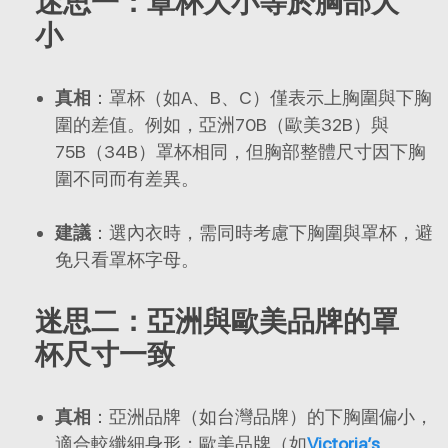
迷思一：罩杯大小等於胸部大
小
真相
：罩杯（如A、B、C）僅表示上胸圍與下胸
圍的差值。例如，亞洲70B（歐美32B）與
75B（34B）罩杯相同，但胸部整體尺寸因下胸
圍不同而有差異。
建議
：選內衣時，需同時考慮下胸圍與罩杯，避
免只看罩杯字母。
迷思二：亞洲與歐美品牌的罩
杯尺寸一致
真相
：亞洲品牌（如台灣品牌）的下胸圍偏小，
適合較纖細身形；歐美品牌（如
Victoria’s