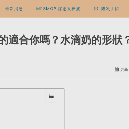
最新消息
MESMO® 謬思女神波
隆乳手術
的適合你嗎？水滴奶的形狀
更新日