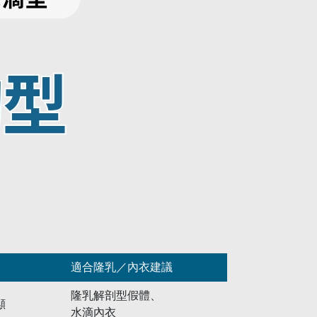
適合隆乳／內衣建議
隆乳解剖型假體、
顯
水滴內衣