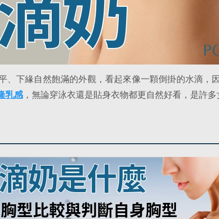
平、下緣自然飽滿的外觀，看起來像一顆倒掛的水滴，
隆乳感
，無論穿泳衣還是貼身衣物都更自然好看，是許多