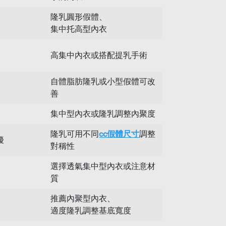
隆乳圓形假體、
集中托高型內衣
高集中內衣或搭配提乳手術
自體脂肪隆乳或小型假體可改
善
集中型內衣或隆乳調整內聚度
隆乳可用不同
cc假體尺寸
調整
擾
對稱性
選擇透氣集中型內衣或注意材
質
推薦內聚型內衣、
適度隆乳調整基底寬度