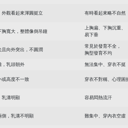
，外觀看起來渾圓挺立
有時看起來略不自然
上胸扁、下胸沉重、
下胸寬大，整體像倒吊鐘
易下垂
常見於發育不全，
尖且向外突出，不圓潤
胸型發育不均
離，乳頭朝外
無法集中、穿衣不挺
小或高度不一致
穿衣不對稱、心理困
，乳溝明顯
容易悶熱流汗
兩側，乳溝不明顯
難集中、穿內衣空虛